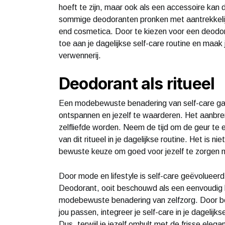
hoeft te zijn, maar ook als een accessoire kan
sommige deodoranten pronken met aantrekkelijk
end cosmetica. Door te kiezen voor een deodor
toe aan je dagelijkse self-care routine en maa
verwennerij.
Deodorant als ritueel
Een modebewuste benadering van self-care gaat 
ontspannen en jezelf te waarderen. Het aanb
zelfliefde worden. Neem de tijd om de geur te e
van dit ritueel in je dagelijkse routine. Het is n
bewuste keuze om goed voor jezelf te zorgen m
Door mode en lifestyle is self-care geëvolueerd
Deodorant, ooit beschouwd als een eenvoudig h
modebewuste benadering van zelfzorg. Door bewu
jou passen, integreer je self-care in je dagelijkse
Dus, terwijl je jezelf omhult met de frisse eleg