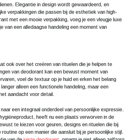
 dienen. Elegantie in design wordt gewaardeerd, en
e verpakkingen die passen bij de esthetiek van high-
ant met een mooie verpakking, voeg je een vleugje luxe
k je van een alledaagse handeling een moment van
ook over het creëren van rituelen die je helpen te
rengen van deodorant kan een bewust moment van
rvaren, voel de textuur op je huid en erken het belang
iet langer alleen een functionele handeling, maar een
et aandacht voor detail.
 naar een integraal onderdeel van persoonlijke expressie.
ygiëneproduct, heeft nu een plaats verworven in de
st te kiezen voor geuren, designs en rituelen die bij
 routine op een manier die aansluit bij je persoonlijke stijl.
antie van de
juiste deodorant
, omarm je niet alleen zelfzorg