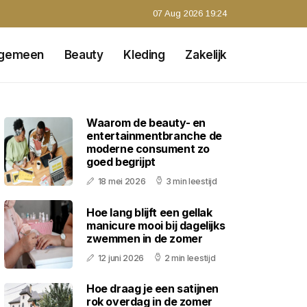
07 Aug 2026 19:24
lgemeen
Beauty
Kleding
Zakelijk
Waarom de beauty- en
entertainmentbranche de
moderne consument zo
goed begrijpt
18 mei 2026
3 min leestijd
Hoe lang blijft een gellak
manicure mooi bij dagelijks
zwemmen in de zomer
12 juni 2026
2 min leestijd
Hoe draag je een satijnen
rok overdag in de zomer