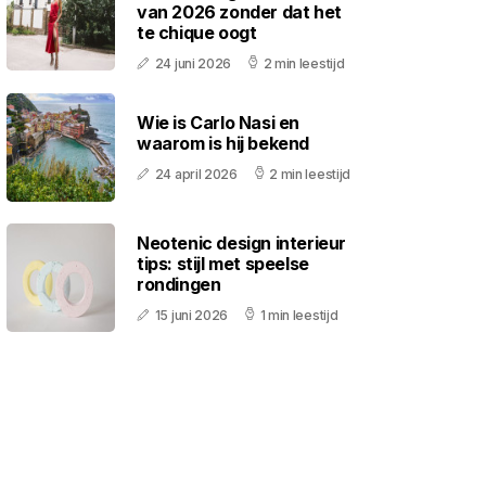
van 2026 zonder dat het
te chique oogt
24 juni 2026
2 min leestijd
Wie is Carlo Nasi en
waarom is hij bekend
24 april 2026
2 min leestijd
Neotenic design interieur
tips: stijl met speelse
rondingen
15 juni 2026
1 min leestijd