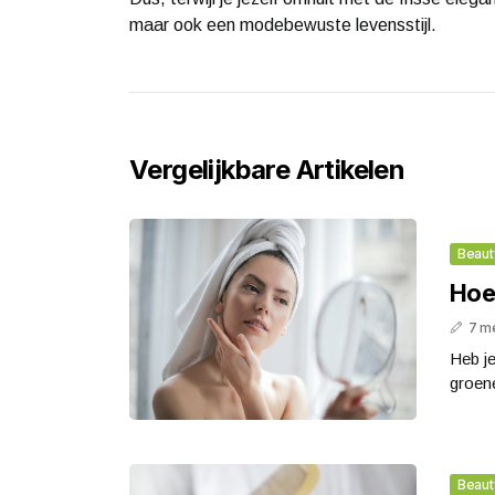
maar ook een modebewuste levensstijl.
Vergelijkbare Artikelen
Beaut
Hoe
7 m
Heb j
groene
Beaut