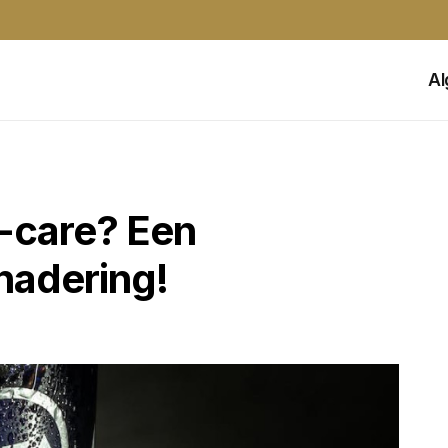
A
f-care? Een
adering!