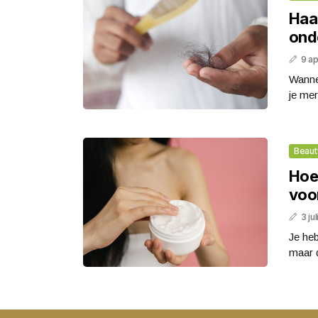
Haa
ond
9 ap
Wannee
je mer
Beaut
Hoe
voo
3 ju
Je heb
maar d