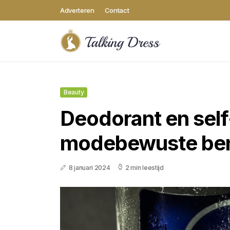
Adverteren
Contact
Beauty
Deodorant en sel
modebewuste ben
8 januari 2024
2 min leestijd