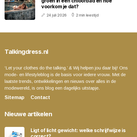
groen in een chloorbad en hoe
voorkom je dat?
24 juli 2026
2 min leestijd
Talkingdress.nl
‘Let your clothes do the talking.’ & Wij helpen jou daar bij! Ons
mode- en lifestyleblog is de basis voor iedere vrouw. Met de
laatste trends, ontwikkelingen en nieuws over alles in de
modewereld, is ons blog een dagelijks uitstapje.
Sitemap
Contact
Nieuwe artikelen
Ligt of licht gewicht: welke schrijfwijze is
correct?