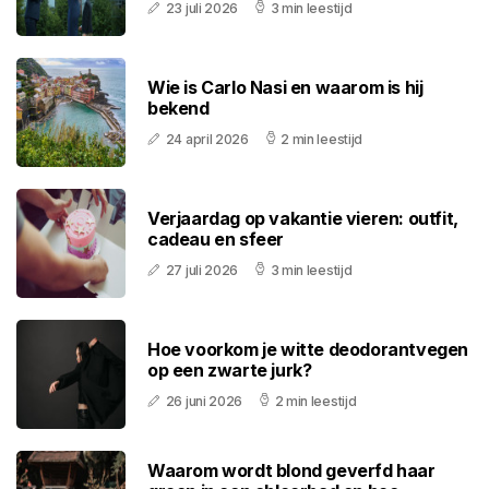
23 juli 2026
3 min leestijd
Wie is Carlo Nasi en waarom is hij
bekend
24 april 2026
2 min leestijd
Verjaardag op vakantie vieren: outfit,
cadeau en sfeer
27 juli 2026
3 min leestijd
Hoe voorkom je witte deodorantvegen
op een zwarte jurk?
26 juni 2026
2 min leestijd
Waarom wordt blond geverfd haar