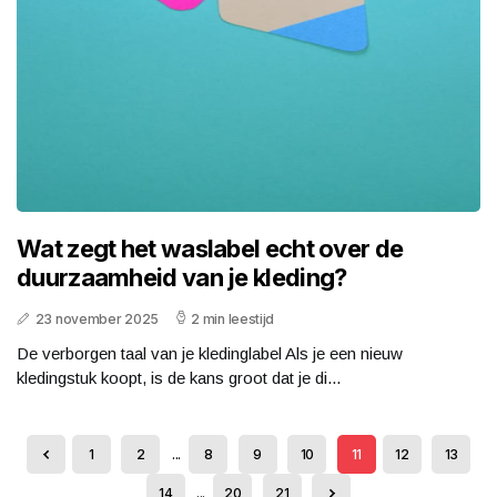
Wat zegt het waslabel echt over de
duurzaamheid van je kleding?
23 november 2025
2 min leestijd
De verborgen taal van je kledinglabel Als je een nieuw
kledingstuk koopt, is de kans groot dat je di...
1
2
...
8
9
10
11
12
13
14
...
20
21