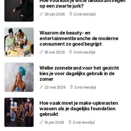
Hoe voorkom je witte deodorantvegen
op een zwarte jurk?
26 juni 2026
2 min leestijd
Waarom de beauty- en
entertainmentbranche de moderne
consument zo goed begrijpt
18 mei 2026
3 min leestijd
Welke zonnebrand voor het gezicht
kies je voor dagelijks gebruik in de
zomer
22 mei 2026
2 min leestijd
Hoe vaak moet je make-upkwasten
wassen als je dagelijks foundation
gebruikt
19 juni 2026
2 min leestijd