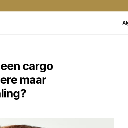
A
 een cargo
oere maar
aling?