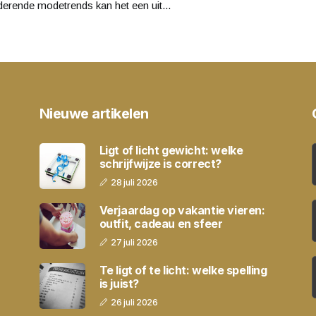
erende modetrends kan het een uit...
Nieuwe artikelen
Ligt of licht gewicht: welke
schrijfwijze is correct?
28 juli 2026
Verjaardag op vakantie vieren:
outfit, cadeau en sfeer
27 juli 2026
Te ligt of te licht: welke spelling
is juist?
26 juli 2026