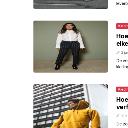
levenS
Kledi
Hoe
elk
2 ja
De vee
kleding
Kledi
Hoe 
verf
10 
De zoe