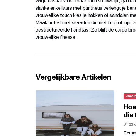
Wil je casual stoer maar toch vrouwelijk, ga da
slanke enkellaars met puntneus verlengt je ben
vrouwelijke touch kies je hakken of sandalen m
Maak het af met sieraden die niet te grof zijn, 
gestructureerde handtas. Zo blijft de cargo broek
vrouwelijke finesse.
Vergelijkbare Artikelen
Kledi
Hoe 
die 
23 
Femini