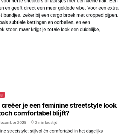
n voor nette sneakers of laarsjes met een kleine hak. Een
en en geeft direct een meer geklede vibe. Voor een extra
et bandjes, zeker bij een cargo broek met cropped pijpen.
zoals subtiele kettingen en oorbellen, en een
 stoer, maar krijgt je totale look een duidelijke,
ng
creëer je een feminine streetstyle look
toch comfortabel blijft?
december 2025
2 min leestijd
ne streetstyle: stijlvol én comfortabel in het dagelijks