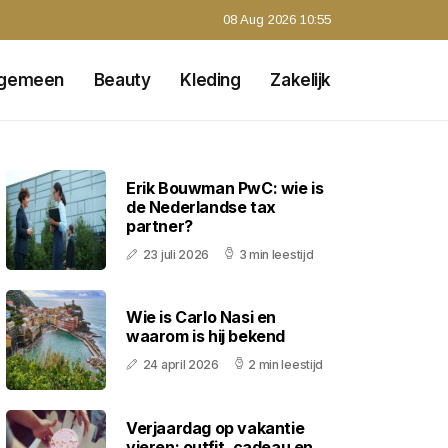
08 Aug 2026 10:55
lgemeen
Beauty
Kleding
Zakelijk
Erik Bouwman PwC: wie is
de Nederlandse tax
partner?
23 juli 2026
3 min leestijd
Wie is Carlo Nasi en
waarom is hij bekend
24 april 2026
2 min leestijd
Verjaardag op vakantie
vieren: outfit, cadeau en