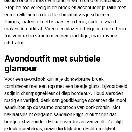
blouse of een strak overhemd in wit, crème of lichtblauw.
Stop de top volledig in de broek en accentueer je taille met
een smalle riem in dezelfde bruintint als je schoenen.
Pumps, loafers of nette laarsjes in bruin, nude of zwart
maken de outfit af. Voeg een blazer in beige of donkerbruin
toe voor extra structuur en een krachtige, maar rustige
uitstraling.
Avondoutfit met subtiele
glamour
Voor een avondlook kun je je donkerbruine broek
combineren met een top met een beetje glans, bijvoorbeeld
satijn in champagnekleur of diep bordeaux. Houd sieraden
rustig en verfijnd, denk aan goudkleurige accenten die mooi
aansluiten op de warme ondertoon van donkerbruin. Met
haklaarsjes of elegante sandalen krijgt je outfit net dat
beetje extra zonder dat het overdreven aanvoelt. Zo blijft
je look moeiteloos, maar duidelijk doordacht en stijlvol.