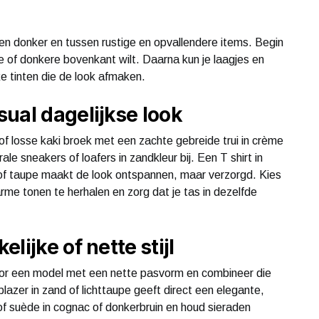
t en donker en tussen rustige en opvallendere items. Begin
te of donkere bovenkant wilt. Daarna kun je laagjes en
e tinten die de look afmaken.
ual dagelijkse look
of losse kaki broek met een zachte gebreide trui in crème
ale sneakers of loafers in zandkleur bij. Een T shirt in
n of taupe maakt de look ontspannen, maar verzorgd. Kies
rme tonen te herhalen en zorg dat je tas in dezelfde
lijke of nette stijl
 voor een model met een nette pasvorm en combineer die
lazer in zand of lichttaupe geeft direct een elegante,
r of suède in cognac of donkerbruin en houd sieraden