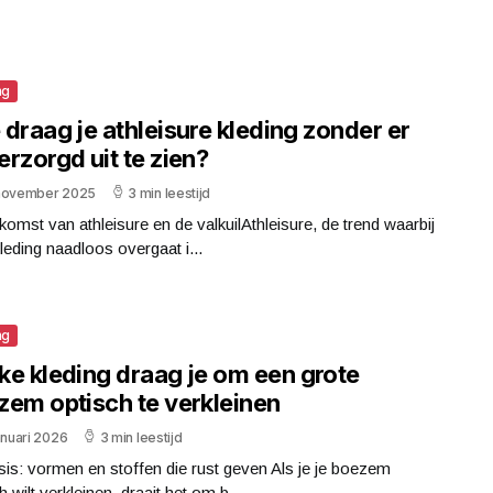
ng
draag je athleisure kleding zonder er
rzorgd uit te zien?
november 2025
3 min leestijd
omst van athleisure en de valkuilAthleisure, de trend waarbij
leding naadloos overgaat i...
ng
ke kleding draag je om een grote
zem optisch te verkleinen
anuari 2026
3 min leestijd
is: vormen en stoffen die rust geven Als je je boezem
h wilt verkleinen, draait het om b...