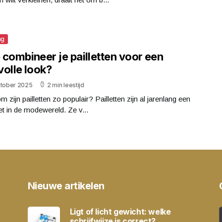
ng
 combineer je pailletten voor een
lvolle look?
ktober 2025
2 min leestijd
 zijn pailletten zo populair? Pailletten zijn al jarenlang een
et in de modewereld. Ze v...
Nieuwe artikelen
Ligt of licht gewicht: welke
schrijfwijze is correct?