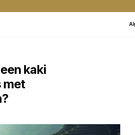
A
een kaki
s met
n?