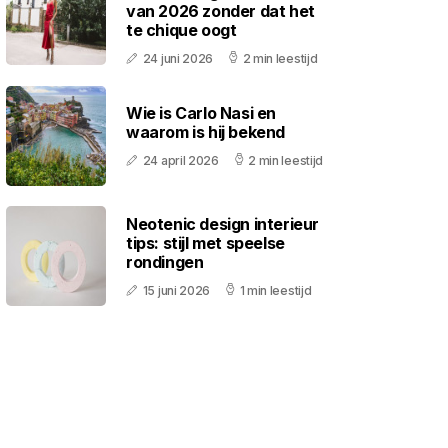
van 2026 zonder dat het
te chique oogt
24 juni 2026
2 min leestijd
Wie is Carlo Nasi en
waarom is hij bekend
24 april 2026
2 min leestijd
Neotenic design interieur
tips: stijl met speelse
rondingen
15 juni 2026
1 min leestijd