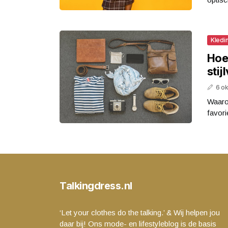
Kledi
Hoe
stij
6 o
Waarom
favori
Talkingdress.nl
‘Let your clothes do the talking.’ & Wij helpen jou
daar bij! Ons mode- en lifestyleblog is de basis