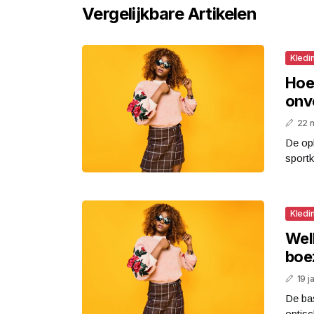
Vergelijkbare Artikelen
Kledi
Hoe 
onve
22 
De opk
sportk
Kledi
Wel
boe
19 j
De bas
optisc