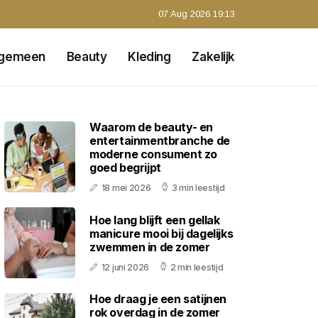
07 Aug 2026 19:13
lgemeen
Beauty
Kleding
Zakelijk
Waarom de beauty- en
entertainmentbranche de
moderne consument zo
goed begrijpt
18 mei 2026
3 min leestijd
Hoe lang blijft een gellak
manicure mooi bij dagelijks
zwemmen in de zomer
12 juni 2026
2 min leestijd
Hoe draag je een satijnen
rok overdag in de zomer