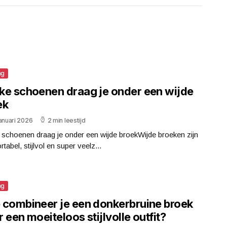
ng
ke schoenen draag je onder een wijde
ek
anuari 2026
2 min leestijd
 schoenen draag je onder een wijde broekWijde broeken zijn
tabel, stijlvol en super veelz...
ng
 combineer je een donkerbruine broek
 een moeiteloos stijlvolle outfit?