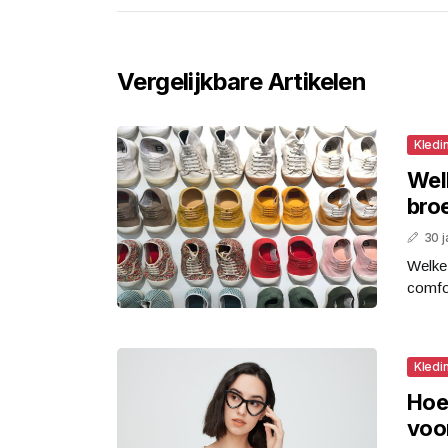
Vergelijkbare Artikelen
Kledi
Wel
bro
30 j
Welke
comfor
Kledi
Hoe
voor