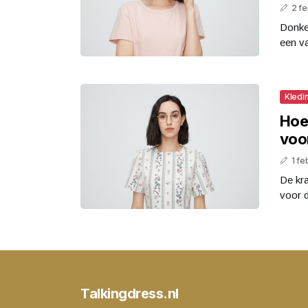
2 fe
Donker
een va
Kledi
Hoe
voo
1 fe
De kr
voor d
Talkingdress.nl