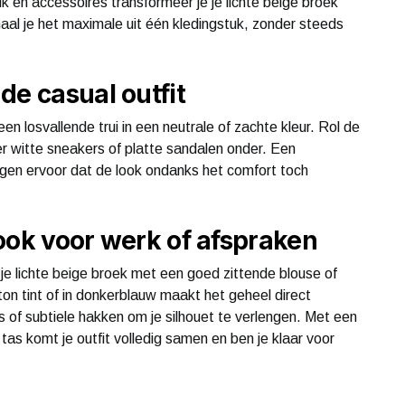
 en accessoires transformeer je je lichte beige broek
al je het maximale uit één kledingstuk, zonder steeds
de casual outfit
en losvallende trui in een neutrale of zachte kleur. Rol de
er witte sneakers of platte sandalen onder. Een
gen ervoor dat de look ondanks het comfort toch
 look voor werk of afspraken
je lichte beige broek met een goed zittende blouse of
ton tint of in donkerblauw maakt het geheel direct
es of subtiele hakken om je silhouet te verlengen. Met een
tas komt je outfit volledig samen en ben je klaar voor