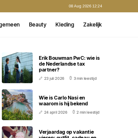
08 Aug 2026 12:24
lgemeen
Beauty
Kleding
Zakelijk
Erik Bouwman PwC: wie is
de Nederlandse tax
partner?
23 juli 2026
3 min leestijd
Wie is Carlo Nasi en
waarom is hij bekend
24 april 2026
2 min leestijd
Verjaardag op vakantie
vieren: outfit, cadeau en