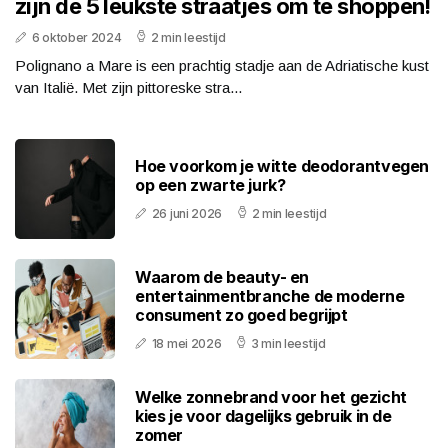
zijn de 5 leukste straatjes om te shoppen!
6 oktober 2024
2 min leestijd
Polignano a Mare is een prachtig stadje aan de Adriatische kust
van Italië. Met zijn pittoreske stra...
Hoe voorkom je witte deodorantvegen
op een zwarte jurk?
26 juni 2026
2 min leestijd
Waarom de beauty- en
entertainmentbranche de moderne
consument zo goed begrijpt
18 mei 2026
3 min leestijd
Welke zonnebrand voor het gezicht
kies je voor dagelijks gebruik in de
zomer