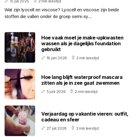
15 juli 2025
2 min leestijd
Wat zijn lyocell en viscose? Lyocell en viscose zijn beide
stoffen die vallen onder de groep semi-sy...
Hoe vaak moet je make-upkwasten
wassen als je dagelijks foundation
gebruikt
19 juni 2026
2 min leestijd
Hoe lang blijft waterproof mascara
zitten als je in zee gaat zwemmen
5 juni 2026
2 min leestijd
Verjaardag op vakantie vieren: outfit,
cadeau en sfeer
27 juli 2026
3 min leestijd