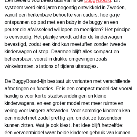
Een bekend voorbeeld daarvan is de
BuggyBoard
. Dit
systeem werd eind jaren negentig ontwikkeld in Zweden,
vanuit een herkenbare behoefte van ouders: hoe ga je
ontspannen op pad met een baby in de buggy en een
peuter die afwisselend wil lopen en meerijden? Het principe
is eenvoudig. Het plankje wordt achter de kinderwagen
bevestigd, zodat een kind kan meetuffen zonder tweede
kinderwagen of step. Daarmee blijft alles compact en
beheersbaar, vooral in drukke omgevingen zoals
winkelstraten, stations of tijdens uitstapjes.
De BuggyBoard-lijn bestaat uit varianten met verschillende
afmetingen en functies. Er is een compact model dat vooral
handig is voor korte stadswandelingen en kleine
kinderwagens, en een groter model met meer ruimte en
vering voor langere afstanden. Voor sommige kinderen kan
een model met zadel prettig zijn, omdat ze tussendoor
kunnen zitten. Wat je ook kiest, het idee blijft hetzelfde:
één vervoermiddel waar beide kinderen gebruik van kunnen