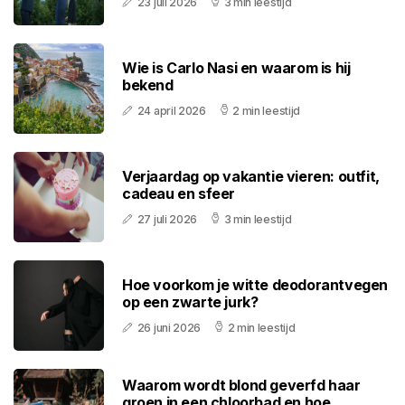
23 juli 2026
3 min leestijd
Wie is Carlo Nasi en waarom is hij
bekend
24 april 2026
2 min leestijd
Verjaardag op vakantie vieren: outfit,
cadeau en sfeer
27 juli 2026
3 min leestijd
Hoe voorkom je witte deodorantvegen
op een zwarte jurk?
26 juni 2026
2 min leestijd
Waarom wordt blond geverfd haar
groen in een chloorbad en hoe