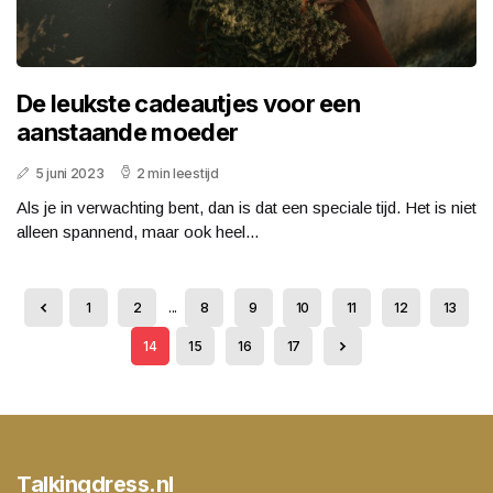
De leukste cadeautjes voor een
aanstaande moeder
5 juni 2023
2 min leestijd
Als je in verwachting bent, dan is dat een speciale tijd. Het is niet
alleen spannend, maar ook heel...
1
2
...
8
9
10
11
12
13
14
15
16
17
Talkingdress.nl