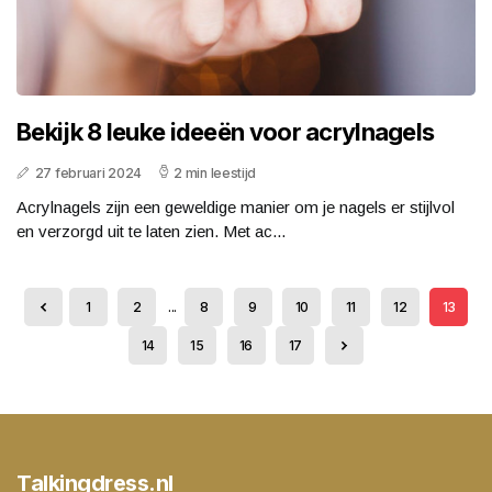
Bekijk 8 leuke ideeën voor acrylnagels
27 februari 2024
2 min leestijd
Acrylnagels zijn een geweldige manier om je nagels er stijlvol
en verzorgd uit te laten zien. Met ac...
1
2
...
8
9
10
11
12
13
14
15
16
17
Talkingdress.nl