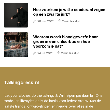
Hoe voorkom je witte deodorantvegen
op een zwarte jurk?
26 juni 2026
2 min leestijd
Waarom wordt blond geverfd haar
groen in een chloorbad en hoe
voorkom je dat?
24 juli 2026
2 min leestijd
Talkingdress.nl
‘Let your clothes do the talking.’ & Wij helpen jou daar bij! Ons
mode- en lifestyleblog is de basis voor iedere vrouw. Met de
laatste trends, ontwikkelingen en nieuws over alles in de